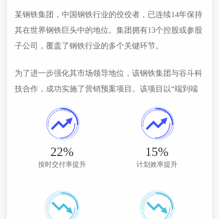
某钢铁集团，中国钢铁行业的佼佼者，已连续14年保持
其在世界钢铁巨头中的地位。集团拥有13个控股或参股
子公司，覆盖了钢铁行业的多个关键环节。
为了进一步强化其市场领导地位，该钢铁集团与谷斗科
技合作，成功实施了营销预案项目。该项目以“端到端
一体化决策”为指导思想，通过搭建统一的营销平衡管
理平台，实现了营销与生产环节的优化和协同，促进了
资源配置的透明化、公正化和公平化。
22%
15%
项目的核心在于打破传统的信息壁垒，利用工业互联网
按时交付率提升
计划效率提升
的先进技术，实现了数据的实时共享和分析，从而提高
了产销协同的效率。这一创新举措不仅最大化了企业效
益，还为河钢集团在激烈的市场竞争中保持领先地位提