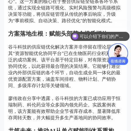
心”。这一方案的核心在于整合供应链全链条各环节系
统，通过实现全链路可视化、实时风险预警与高级模拟
决策等功能，将供应链管理从传统的事后响应，升级
为“事前模拟、自动决策、路径优化”的智能化模式。
方案落地生根：赋能头部药企提质增效
可以介绍下你们的产品么？
谷斗科技的供应链优化解决方案并非停留在理论层面，
其“资源智能优化协同平台”已在生物医药行业积累了广
泛的成功案例。该平台基于特定目标，对有限资源进行
协同优化，以此获得最合理的决策结果。它能够打通企
业内外部供应链的各个环节，自动生成全局一体化的最
优资源配置方案，涵盖车间排程、物料计划、产销协
同、多级库存计划等关键领域。
廖传政在分享中透露，谷斗科技的方案已成功应用于恒
瑞制药、科伦药业等众多国内领先药企。实践案例表
明，该方案能有效帮助企业节省库存成本、显著降低库
存周转天数，并大幅提升多生产基地间的协同效率。
共筑未来：推动AI从单点赋能到体系重构