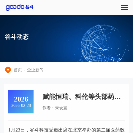
谷斗动态
首页
-
企业新闻
赋能恒瑞、科伦等头部药
2026
企，谷斗科技详解制药供应
2026-02-28
作者：未设置
链如何从“人工依赖”转
向“AI决策”
1月23日，谷斗科技受邀出席在北京举办的第二届医药数